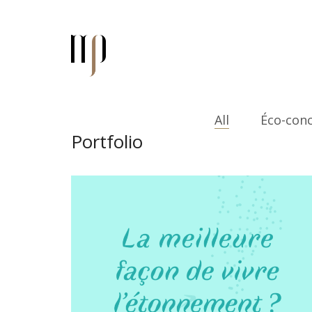
All
Éco-con
Portfolio